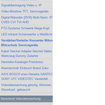
Signalübertragung Video u. IP
Video-Monitore TFT, Servicegeräte
Digital-Rekorder (DVR) Multi-Norm: IP
CVBS CVI TVI AHD
PTZ-Systeme Schwenk-Neige-Kopf
LED Infrarot-Scheinwerfer u.Weißlicht
Verstärker/Verteiler Konverter Mikro
Blitzschutz Servicegeräte
Kabel Stecker Adapter Netzteil Halter
Werkzeug Dummy Zubehör
Hersteller-Kataloge/-Preislisten
Alarmtechnik Einbruch Brand Zuko
AXIS BOSCH eneo Hanwha SANTEC
SONY UTC VIDEOTEC Vanderbilt...
Videoüberwachung günstig: Aktionen,
Abverkauf, gebraucht
Warenkorb Videoüberwachung