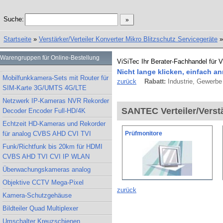
Suche:
Startseite
»
Verstärker/Verteiler Konverter Mikro Blitzschutz Servicegeräte
Warengruppen für Online-Bestellung
ViSiTec Ihr Berater-Fachhandel für 
Nicht lange klicken, einfach an
Mobilfunkkamera-Sets mit Router für
zurück
Rabatt:
Industrie, Gewerbe 
SIM-Karte 3G/UMTS 4G/LTE
Netzwerk IP-Kameras NVR Rekorder
SANTEC Verteiler/Verst
Decoder Encoder Full-HD/4K
Echtzeit HD-Kameras und Rekorder
für analog CVBS AHD CVI TVI
Prüfmonitore
Funk/Richtfunk bis 20km für HDMI
CVBS AHD TVI CVI IP WLAN
Überwachungskameras analog
Objektive CCTV Mega-Pixel
zurück
Kamera-Schutzgehäuse
Bildteiler Quad Multiplexer
Umschalter Kreuzschienen