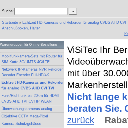
Suche:
Startseite
»
Echtzeit HD-Kameras und Rekorder für analog CVBS AHD CVI 
Anschlußboxen, Halter
Ko
Warengruppen für Online-Bestellung
ViSiTec Ihr Be
Mobilfunkkamera-Sets mit Router für
Videoüberwach
SIM-Karte 3G/UMTS 4G/LTE
Netzwerk IP-Kameras NVR Rekorder
mit über 30.00
Decoder Encoder Full-HD/4K
Markenherstell
Echtzeit HD-Kameras und Rekorder
für analog CVBS AHD CVI TVI
Nicht lange k
Funk/Richtfunk bis 20km für HDMI
CVBS AHD TVI CVI IP WLAN
beraten Sie.
Überwachungskameras analog
Objektive CCTV Mega-Pixel
zurück
Rabat
Kamera-Schutzgehäuse