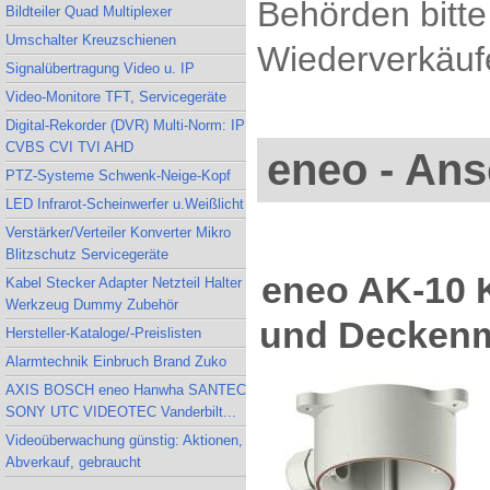
Behörden bitte
Bildteiler Quad Multiplexer
Umschalter Kreuzschienen
Wiederverkäufe
Signalübertragung Video u. IP
Video-Monitore TFT, Servicegeräte
Digital-Rekorder (DVR) Multi-Norm: IP
CVBS CVI TVI AHD
eneo - Ans
PTZ-Systeme Schwenk-Neige-Kopf
LED Infrarot-Scheinwerfer u.Weißlicht
Verstärker/Verteiler Konverter Mikro
Blitzschutz Servicegeräte
eneo AK-10 
Kabel Stecker Adapter Netzteil Halter
Werkzeug Dummy Zubehör
und Decken
Hersteller-Kataloge/-Preislisten
Alarmtechnik Einbruch Brand Zuko
AXIS BOSCH eneo Hanwha SANTEC
SONY UTC VIDEOTEC Vanderbilt...
Videoüberwachung günstig: Aktionen,
Abverkauf, gebraucht