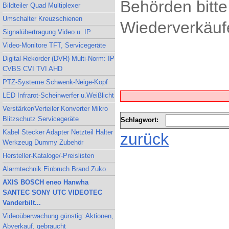
Behörden bitte
Bildteiler Quad Multiplexer
Umschalter Kreuzschienen
Wiederverkäufe
Signalübertragung Video u. IP
Video-Monitore TFT, Servicegeräte
Digital-Rekorder (DVR) Multi-Norm: IP
CVBS CVI TVI AHD
PTZ-Systeme Schwenk-Neige-Kopf
LED Infrarot-Scheinwerfer u.Weißlicht
Verstärker/Verteiler Konverter Mikro
Blitzschutz Servicegeräte
Schlagwort:
Kabel Stecker Adapter Netzteil Halter
zurück
Werkzeug Dummy Zubehör
Hersteller-Kataloge/-Preislisten
Alarmtechnik Einbruch Brand Zuko
AXIS BOSCH eneo Hanwha
SANTEC SONY UTC VIDEOTEC
Vanderbilt...
Videoüberwachung günstig: Aktionen,
Abverkauf, gebraucht