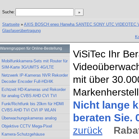
Suche:
Startseite
»
AXIS BOSCH eneo Hanwha SANTEC SONY UTC VIDEOTEC Vand
Glasfaserübertragung
Ko
Warengruppen für Online-Bestellung
ViSiTec Ihr Be
Mobilfunkkamera-Sets mit Router für
Videoüberwach
SIM-Karte 3G/UMTS 4G/LTE
Netzwerk IP-Kameras NVR Rekorder
mit über 30.00
Decoder Encoder Full-HD/4K
Markenherstell
Echtzeit HD-Kameras und Rekorder
für analog CVBS AHD CVI TVI
Nicht lange k
Funk/Richtfunk bis 20km für HDMI
CVBS AHD TVI CVI IP WLAN
beraten Sie.
Überwachungskameras analog
Objektive CCTV Mega-Pixel
zurück
Rabat
Kamera-Schutzgehäuse