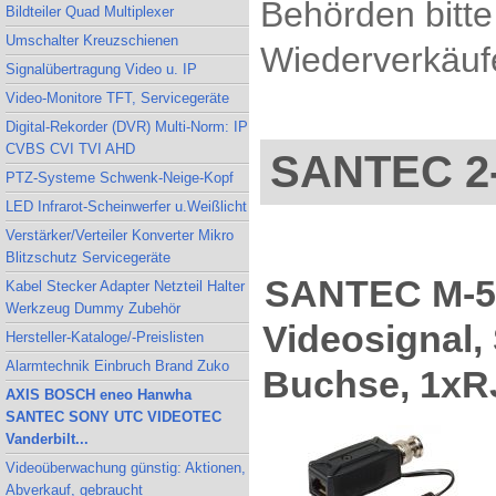
Behörden bitte
Bildteiler Quad Multiplexer
Umschalter Kreuzschienen
Wiederverkäufe
Signalübertragung Video u. IP
Video-Monitore TFT, Servicegeräte
Digital-Rekorder (DVR) Multi-Norm: IP
CVBS CVI TVI AHD
SANTEC 2-
PTZ-Systeme Schwenk-Neige-Kopf
LED Infrarot-Scheinwerfer u.Weißlicht
Verstärker/Verteiler Konverter Mikro
Blitzschutz Servicegeräte
SANTEC M-50
Kabel Stecker Adapter Netzteil Halter
Werkzeug Dummy Zubehör
Videosignal,
Hersteller-Kataloge/-Preislisten
Alarmtechnik Einbruch Brand Zuko
Buchse, 1xR
AXIS BOSCH eneo Hanwha
SANTEC SONY UTC VIDEOTEC
Vanderbilt...
Videoüberwachung günstig: Aktionen,
Abverkauf, gebraucht