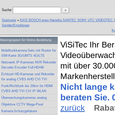
Suche:
Startseite
»
AXIS BOSCH eneo Hanwha SANTEC SONY UTC VIDEOTEC Vand
Sender/Empfänger
Ko
Warengruppen für Online-Bestellung
ViSiTec Ihr Be
Mobilfunkkamera-Sets mit Router für
Videoüberwach
SIM-Karte 3G/UMTS 4G/LTE
Netzwerk IP-Kameras NVR Rekorder
mit über 30.00
Decoder Encoder Full-HD/4K
Markenherstell
Echtzeit HD-Kameras und Rekorder
für analog CVBS AHD CVI TVI
Nicht lange k
Funk/Richtfunk bis 20km für HDMI
CVBS AHD TVI CVI IP WLAN
beraten Sie.
Überwachungskameras analog
Objektive CCTV Mega-Pixel
zurück
Rabat
Kamera-Schutzgehäuse