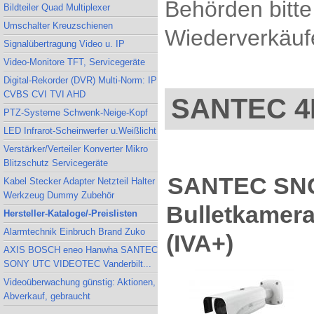
Behörden bitte
Bildteiler Quad Multiplexer
Umschalter Kreuzschienen
Wiederverkäufe
Signalübertragung Video u. IP
Video-Monitore TFT, Servicegeräte
Digital-Rekorder (DVR) Multi-Norm: IP
CVBS CVI TVI AHD
SANTEC 4
PTZ-Systeme Schwenk-Neige-Kopf
LED Infrarot-Scheinwerfer u.Weißlicht
Verstärker/Verteiler Konverter Mikro
Blitzschutz Servicegeräte
SANTEC SNC
Kabel Stecker Adapter Netzteil Halter
Werkzeug Dummy Zubehör
Bulletkamera 
Hersteller-Kataloge/-Preislisten
Alarmtechnik Einbruch Brand Zuko
(IVA+)
AXIS BOSCH eneo Hanwha SANTEC
SONY UTC VIDEOTEC Vanderbilt...
Videoüberwachung günstig: Aktionen,
Abverkauf, gebraucht