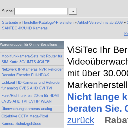
Suche:
Startseite
»
Hersteller-Kataloge/-Preislisten
»
Artikel-Verzeichnis ab 2009
»
SANTEC 4K/UHD Kameras
Ko
Warengruppen für Online-Bestellung
ViSiTec Ihr Be
Mobilfunkkamera-Sets mit Router für
Videoüberwach
SIM-Karte 3G/UMTS 4G/LTE
Netzwerk IP-Kameras NVR Rekorder
mit über 30.00
Decoder Encoder Full-HD/4K
Markenherstell
Echtzeit HD-Kameras und Rekorder
für analog CVBS AHD CVI TVI
Nicht lange k
Funk/Richtfunk bis 20km für HDMI
CVBS AHD TVI CVI IP WLAN
beraten Sie.
Überwachungskameras analog
Objektive CCTV Mega-Pixel
zurück
Rabat
Kamera-Schutzgehäuse