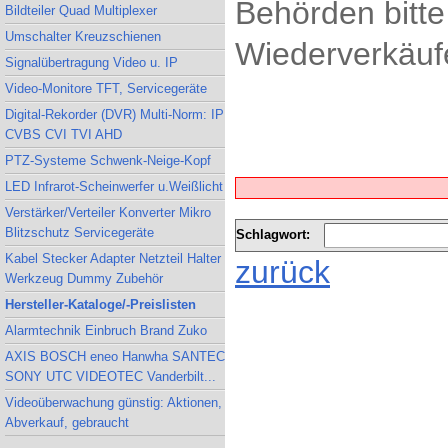
Behörden bitte
Bildteiler Quad Multiplexer
Umschalter Kreuzschienen
Wiederverkäufe
Signalübertragung Video u. IP
Video-Monitore TFT, Servicegeräte
Digital-Rekorder (DVR) Multi-Norm: IP
CVBS CVI TVI AHD
PTZ-Systeme Schwenk-Neige-Kopf
LED Infrarot-Scheinwerfer u.Weißlicht
Verstärker/Verteiler Konverter Mikro
Blitzschutz Servicegeräte
Schlagwort:
Kabel Stecker Adapter Netzteil Halter
zurück
Werkzeug Dummy Zubehör
Hersteller-Kataloge/-Preislisten
Alarmtechnik Einbruch Brand Zuko
AXIS BOSCH eneo Hanwha SANTEC
SONY UTC VIDEOTEC Vanderbilt...
Videoüberwachung günstig: Aktionen,
Abverkauf, gebraucht