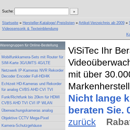
Suche:
Startseite
»
Hersteller-Kataloge/-Preislisten
»
Artikel-Verzeichnis ab 2009
»
Videosensorik & Texteinblendung
Ko
Warengruppen für Online-Bestellung
ViSiTec Ihr Be
Mobilfunkkamera-Sets mit Router für
Videoüberwach
SIM-Karte 3G/UMTS 4G/LTE
Netzwerk IP-Kameras NVR Rekorder
mit über 30.00
Decoder Encoder Full-HD/4K
Markenherstell
Echtzeit HD-Kameras und Rekorder
für analog CVBS AHD CVI TVI
Nicht lange k
Funk/Richtfunk bis 20km für HDMI
CVBS AHD TVI CVI IP WLAN
beraten Sie.
Überwachungskameras analog
Objektive CCTV Mega-Pixel
zurück
Rabat
Kamera-Schutzgehäuse