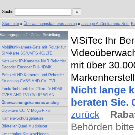
Suche:
Startseite
»
Überwachungskameras analog
»
analoge Außenkamera Sets
Ko
Warengruppen für Online-Bestellung
ViSiTec Ihr Be
Mobilfunkkamera-Sets mit Router für
Videoüberwach
SIM-Karte 3G/UMTS 4G/LTE
Netzwerk IP-Kameras NVR Rekorder
mit über 30.00
Decoder Encoder Full-HD/4K
Markenherstell
Echtzeit HD-Kameras und Rekorder
für analog CVBS AHD CVI TVI
Nicht lange k
Funk/Richtfunk bis 20km für HDMI
CVBS AHD TVI CVI IP WLAN
beraten Sie.
Überwachungskameras analog
Objektive CCTV Mega-Pixel
zurück
Rabat
Kamera-Schutzgehäuse
Behörden bitte
Bildteiler Quad Multiplexer
Umschalter Kreuzschienen