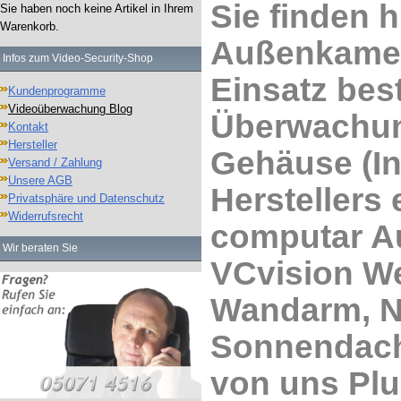
Sie finden h
Sie haben noch keine Artikel in Ihrem
Warenkorb.
Außenkamer
Infos zum Video-Security-Shop
Einsatz bes
Kundenprogramme
Videoüberwachung Blog
Überwachun
Kontakt
Hersteller
Gehäuse (In
Versand / Zahlung
Unsere AGB
Herstellers
Privatsphäre und Datenschutz
Widerrufsrecht
computar Au
Wir beraten Sie
VCvision W
Wandarm, Ne
Sonnendach
von uns Plu