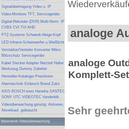
Wiederverkäufe
Signalübertragung Video u. IP
Video-Monitore TFT, Servicegeräte
Digital-Rekorder (DVR) Multi-Norm: IP
CVBS CVI TVI AHD
analoge A
PTZ-Systeme Schwenk-Neige-Kopf
LED Infrarot-Scheinwerfer u.Weißlicht
Verstärker/Verteiler Konverter Mikro
Blitzschutz Servicegeräte
analoge Out
Kabel Stecker Adapter Netzteil Halter
Werkzeug Dummy Zubehör
Komplett-Se
Hersteller-Kataloge/-Preislisten
Alarmtechnik Einbruch Brand Zuko
AXIS BOSCH eneo Hanwha SANTEC
SONY UTC VIDEOTEC Vanderbilt...
Videoüberwachung günstig: Aktionen,
Sehr geehrt
Abverkauf, gebraucht
Warenkorb Videoüberwachung