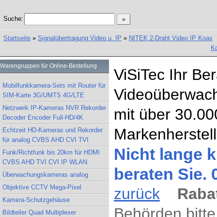
Suche:
Startseite
»
Signalübertragung Video u. IP
»
NITEK 2-Draht Video IP Koax
Ko
Warengruppen für Online-Bestellung
ViSiTec Ihr Be
Mobilfunkkamera-Sets mit Router für
Videoüberwach
SIM-Karte 3G/UMTS 4G/LTE
Netzwerk IP-Kameras NVR Rekorder
mit über 30.00
Decoder Encoder Full-HD/4K
Markenherstell
Echtzeit HD-Kameras und Rekorder
für analog CVBS AHD CVI TVI
Nicht lange k
Funk/Richtfunk bis 20km für HDMI
CVBS AHD TVI CVI IP WLAN
beraten Sie.
Überwachungskameras analog
Objektive CCTV Mega-Pixel
zurück
Rabat
Kamera-Schutzgehäuse
Behörden bitte
Bildteiler Quad Multiplexer