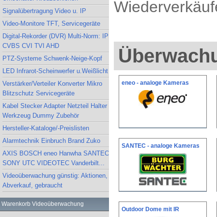
Wiederverkäufe
Signalübertragung Video u. IP
Video-Monitore TFT, Servicegeräte
Digital-Rekorder (DVR) Multi-Norm: IP
CVBS CVI TVI AHD
Überwachu
PTZ-Systeme Schwenk-Neige-Kopf
LED Infrarot-Scheinwerfer u.Weißlicht
eneo - analoge Kameras
Verstärker/Verteiler Konverter Mikro
Blitzschutz Servicegeräte
Kabel Stecker Adapter Netzteil Halter
Werkzeug Dummy Zubehör
Hersteller-Kataloge/-Preislisten
Alarmtechnik Einbruch Brand Zuko
SANTEC - analoge Kameras
AXIS BOSCH eneo Hanwha SANTEC
SONY UTC VIDEOTEC Vanderbilt...
Videoüberwachung günstig: Aktionen,
Abverkauf, gebraucht
Warenkorb Videoüberwachung
Outdoor Dome mit IR