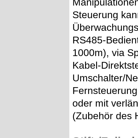
Manipulatione
Steuerung kann
Überwachungsk
RS485-Bediente
1000m), via S
Kabel-Direktst
Umschalter/Netz
Fernsteuerung
oder mit verl
(Zubehör des H