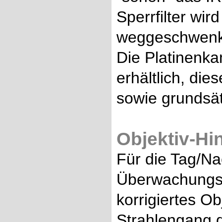
Sperrfilter wi
weggeschwenkt
Die Platinenk
erhältlich, die
sowie grundsätz
Objektiv-Hi
Für die Tag/Na
Überwachungsk
korrigiertes O
Strahlengang d