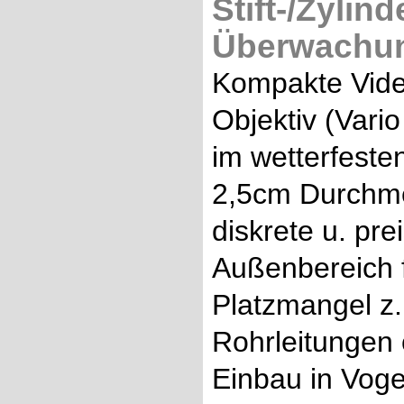
Stift-/Zylin
Überwachun
Kompakte Vide
Objektiv (Vari
im wetterfeste
2,5cm Durchme
diskrete u. p
Außenbereich f
Platzmangel z.
Rohrleitungen
Einbau in Vog