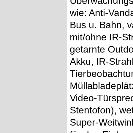
Überwachungs
wie: Anti-Van
Bus u. Bahn, 
mit/ohne IR-St
getarnte Outd
Akku, IR-Strah
Tierbeobachtun
Müllabladeplä
Video-Türsprec
Stentofon), we
Super-Weitwink