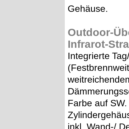
Gehäuse.
Outdoor-Üb
Infrarot-Str
Integrierte Ta
(Festbrennweit
weitreichendem
Dämmerungssch
Farbe auf SW. 
Zylindergehäus
inkl. Wand-/ D