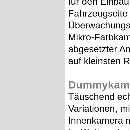
für den Einbau
Fahrzeugseite
Überwachungsk
Mikro-Farbkam
abgesetzter A
auf kleinsten 
Dummykame
Täuschend ech
Variationen, mi
Innenkamera 