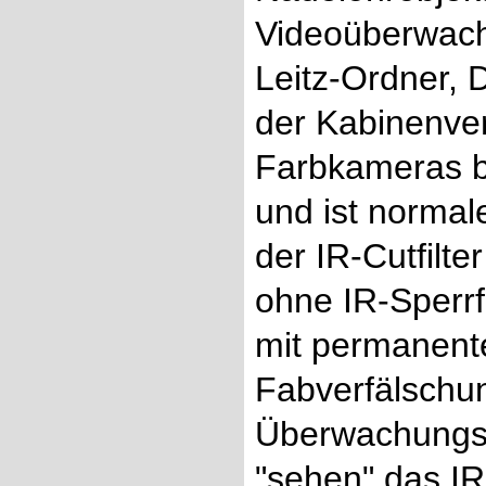
Videoüberwach
Leitz-Ordner, 
der Kabinenver
Farbkameras b
und ist normal
der IR-Cutfilt
ohne IR-Sperr
mit permanente
Fabverfälschun
Überwachungsk
"sehen" das IR