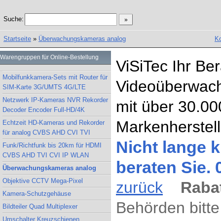
Suche:
Startseite
»
Überwachungskameras analog
Ko
Warengruppen für Online-Bestellung
ViSiTec Ihr Be
Mobilfunkkamera-Sets mit Router für
Videoüberwach
SIM-Karte 3G/UMTS 4G/LTE
Netzwerk IP-Kameras NVR Rekorder
mit über 30.00
Decoder Encoder Full-HD/4K
Markenherstell
Echtzeit HD-Kameras und Rekorder
für analog CVBS AHD CVI TVI
Nicht lange k
Funk/Richtfunk bis 20km für HDMI
CVBS AHD TVI CVI IP WLAN
beraten Sie.
Überwachungskameras analog
Objektive CCTV Mega-Pixel
zurück
Rabat
Kamera-Schutzgehäuse
Behörden bitte
Bildteiler Quad Multiplexer
Umschalter Kreuzschienen