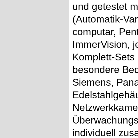
und getestet mi
(Automatik-Vari
computar, Pent
ImmerVision, 
Komplett-Sets 
besondere Bed
Siemens, Pana
Edelstahlgehäu
Netzwerkkamer
Überwachungska
individuell zu