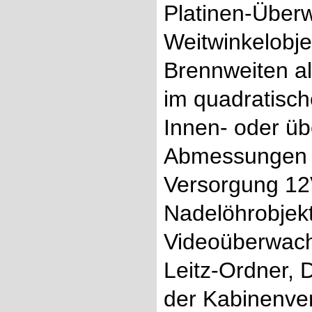
Platinen-Über
Weitwinkelobje
Brennweiten al
im quadratisch
Innen- oder ü
Abmessungen 
Versorgung 12
Nadelöhrobjekti
Videoüberwach
Leitz-Ordner, 
der Kabinenver