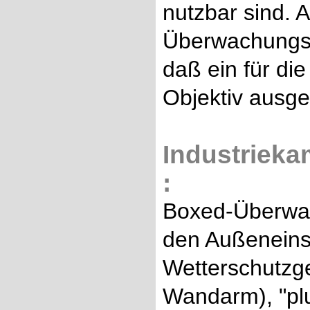
nutzbar sind. 
Überwachungsk
daß ein für d
Objektiv ausg
Industrieka
:
Boxed-Überwac
den Außeneins
Wetterschutzge
Wandarm), "plu