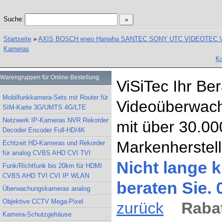
Suche:
Startseite
»
AXIS BOSCH eneo Hanwha SANTEC SONY UTC VIDEOTEC Vand
Kameras
Ko
Warengruppen für Online-Bestellung
ViSiTec Ihr Be
Mobilfunkkamera-Sets mit Router für
Videoüberwach
SIM-Karte 3G/UMTS 4G/LTE
Netzwerk IP-Kameras NVR Rekorder
mit über 30.00
Decoder Encoder Full-HD/4K
Markenherstell
Echtzeit HD-Kameras und Rekorder
für analog CVBS AHD CVI TVI
Nicht lange k
Funk/Richtfunk bis 20km für HDMI
CVBS AHD TVI CVI IP WLAN
beraten Sie.
Überwachungskameras analog
Objektive CCTV Mega-Pixel
zurück
Rabat
Kamera-Schutzgehäuse