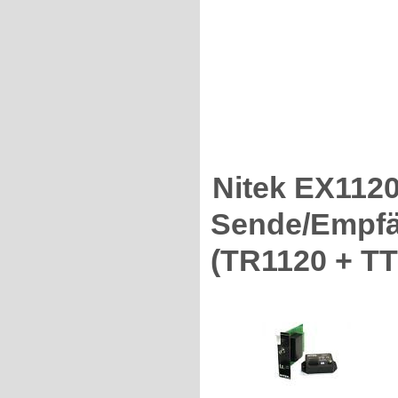
Nitek EX112
Sende/Empfä
(TR1120 + TT