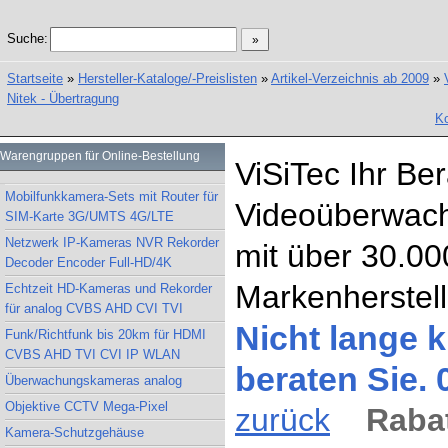
Suche:
Startseite
»
Hersteller-Kataloge/-Preislisten
»
Artikel-Verzeichnis ab 2009
»
Nitek - Übertragung
Ko
Warengruppen für Online-Bestellung
ViSiTec Ihr Be
Mobilfunkkamera-Sets mit Router für
Videoüberwach
SIM-Karte 3G/UMTS 4G/LTE
Netzwerk IP-Kameras NVR Rekorder
mit über 30.00
Decoder Encoder Full-HD/4K
Markenherstell
Echtzeit HD-Kameras und Rekorder
für analog CVBS AHD CVI TVI
Nicht lange k
Funk/Richtfunk bis 20km für HDMI
CVBS AHD TVI CVI IP WLAN
beraten Sie.
Überwachungskameras analog
Objektive CCTV Mega-Pixel
zurück
Rabat
Kamera-Schutzgehäuse