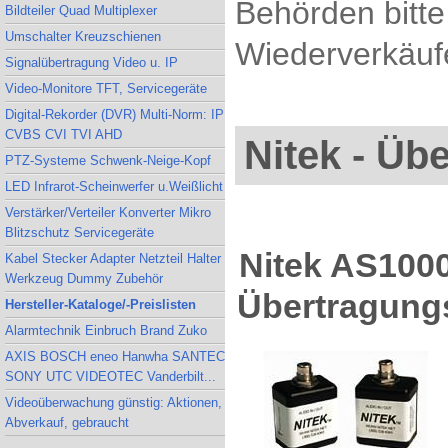
Behörden bitte
Bildteiler Quad Multiplexer
Umschalter Kreuzschienen
Wiederverkäufe
Signalübertragung Video u. IP
Video-Monitore TFT, Servicegeräte
Digital-Rekorder (DVR) Multi-Norm: IP
CVBS CVI TVI AHD
Nitek - Üb
PTZ-Systeme Schwenk-Neige-Kopf
LED Infrarot-Scheinwerfer u.Weißlicht
Verstärker/Verteiler Konverter Mikro
Blitzschutz Servicegeräte
Nitek AS1000
Kabel Stecker Adapter Netzteil Halter
Werkzeug Dummy Zubehör
Übertragung
Hersteller-Kataloge/-Preislisten
Alarmtechnik Einbruch Brand Zuko
AXIS BOSCH eneo Hanwha SANTEC
SONY UTC VIDEOTEC Vanderbilt...
Videoüberwachung günstig: Aktionen,
Abverkauf, gebraucht