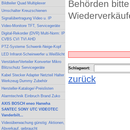
Behörden bitte
Bildteiler Quad Multiplexer
Umschalter Kreuzschienen
Wiederverkäufe
Signalübertragung Video u. IP
Video-Monitore TFT, Servicegeräte
Digital-Rekorder (DVR) Multi-Norm: IP
CVBS CVI TVI AHD
PTZ-Systeme Schwenk-Neige-Kopf
LED Infrarot-Scheinwerfer u.Weißlicht
Verstärker/Verteiler Konverter Mikro
Blitzschutz Servicegeräte
Schlagwort:
Kabel Stecker Adapter Netzteil Halter
zurück
Werkzeug Dummy Zubehör
Hersteller-Kataloge/-Preislisten
Alarmtechnik Einbruch Brand Zuko
AXIS BOSCH eneo Hanwha
SANTEC SONY UTC VIDEOTEC
Vanderbilt...
Videoüberwachung günstig: Aktionen,
Abverkauf, gebraucht