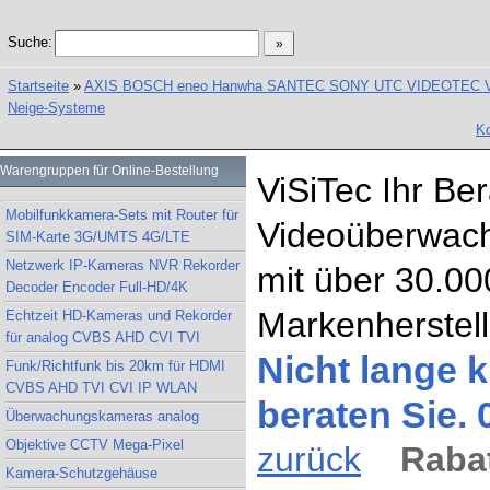
Suche:
Startseite
»
AXIS BOSCH eneo Hanwha SANTEC SONY UTC VIDEOTEC Vand
Neige-Systeme
Ko
Warengruppen für Online-Bestellung
ViSiTec Ihr Be
Mobilfunkkamera-Sets mit Router für
Videoüberwach
SIM-Karte 3G/UMTS 4G/LTE
Netzwerk IP-Kameras NVR Rekorder
mit über 30.00
Decoder Encoder Full-HD/4K
Markenherstell
Echtzeit HD-Kameras und Rekorder
für analog CVBS AHD CVI TVI
Nicht lange k
Funk/Richtfunk bis 20km für HDMI
CVBS AHD TVI CVI IP WLAN
beraten Sie.
Überwachungskameras analog
Objektive CCTV Mega-Pixel
zurück
Rabat
Kamera-Schutzgehäuse