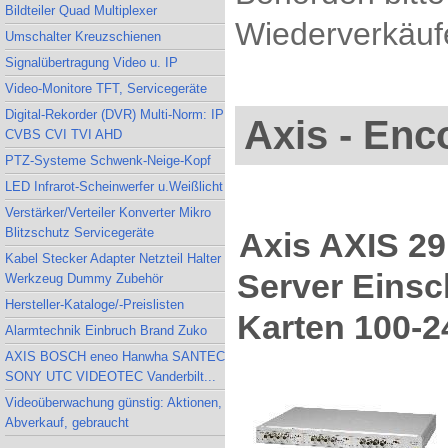
Bildteiler Quad Multiplexer
Wiederverkäufe
Umschalter Kreuzschienen
Signalübertragung Video u. IP
Video-Monitore TFT, Servicegeräte
Digital-Rekorder (DVR) Multi-Norm: IP
Axis - Enc
CVBS CVI TVI AHD
PTZ-Systeme Schwenk-Neige-Kopf
LED Infrarot-Scheinwerfer u.Weißlicht
Verstärker/Verteiler Konverter Mikro
Blitzschutz Servicegeräte
Axis AXIS 2
Kabel Stecker Adapter Netzteil Halter
Server Einsc
Werkzeug Dummy Zubehör
Hersteller-Kataloge/-Preislisten
Karten 100-2
Alarmtechnik Einbruch Brand Zuko
AXIS BOSCH eneo Hanwha SANTEC
SONY UTC VIDEOTEC Vanderbilt...
Videoüberwachung günstig: Aktionen,
Abverkauf, gebraucht