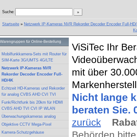
Suche:
Startseite
»
Netzwerk IP-Kameras NVR Rekorder Decoder Encoder Full-HD
Ko
Warengruppen für Online-Bestellung
ViSiTec Ihr Be
Mobilfunkkamera-Sets mit Router für
Videoüberwach
SIM-Karte 3G/UMTS 4G/LTE
Netzwerk IP-Kameras NVR
mit über 30.00
Rekorder Decoder Encoder Full-
HD/4K
Markenherstell
Echtzeit HD-Kameras und Rekorder
Nicht lange k
für analog CVBS AHD CVI TVI
Funk/Richtfunk bis 20km für HDMI
beraten Sie.
CVBS AHD TVI CVI IP WLAN
Überwachungskameras analog
zurück
Rabat
Objektive CCTV Mega-Pixel
Behörden bitte
Kamera-Schutzgehäuse