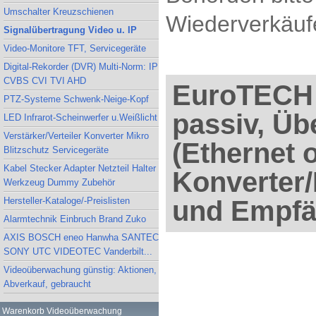
Umschalter Kreuzschienen
Wiederverkäufe
Signalübertragung Video u. IP
Video-Monitore TFT, Servicegeräte
Digital-Rekorder (DVR) Multi-Norm: IP
CVBS CVI TVI AHD
EuroTECH 
PTZ-Systeme Schwenk-Neige-Kopf
passiv, Üb
LED Infrarot-Scheinwerfer u.Weißlicht
Verstärker/Verteiler Konverter Mikro
(Ethernet 
Blitzschutz Servicegeräte
Kabel Stecker Adapter Netzteil Halter
Konverter
Werkzeug Dummy Zubehör
Hersteller-Kataloge/-Preislisten
und Empfä
Alarmtechnik Einbruch Brand Zuko
AXIS BOSCH eneo Hanwha SANTEC
SONY UTC VIDEOTEC Vanderbilt...
Videoüberwachung günstig: Aktionen,
Abverkauf, gebraucht
Warenkorb Videoüberwachung