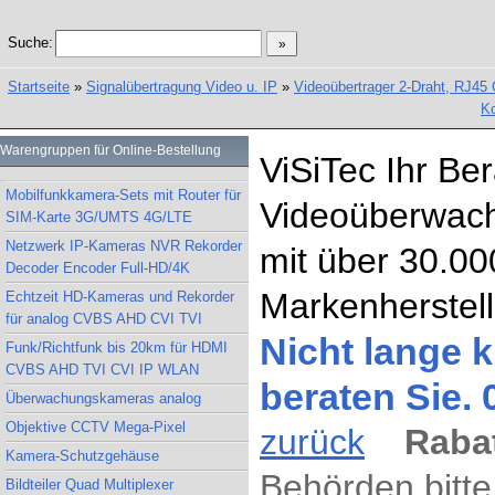
Suche:
Startseite
»
Signalübertragung Video u. IP
»
Videoübertrager 2-Draht, RJ45 
Ko
Warengruppen für Online-Bestellung
ViSiTec Ihr Be
Mobilfunkkamera-Sets mit Router für
Videoüberwach
SIM-Karte 3G/UMTS 4G/LTE
Netzwerk IP-Kameras NVR Rekorder
mit über 30.00
Decoder Encoder Full-HD/4K
Markenherstell
Echtzeit HD-Kameras und Rekorder
für analog CVBS AHD CVI TVI
Nicht lange k
Funk/Richtfunk bis 20km für HDMI
CVBS AHD TVI CVI IP WLAN
beraten Sie.
Überwachungskameras analog
Objektive CCTV Mega-Pixel
zurück
Rabat
Kamera-Schutzgehäuse
Behörden bitte
Bildteiler Quad Multiplexer