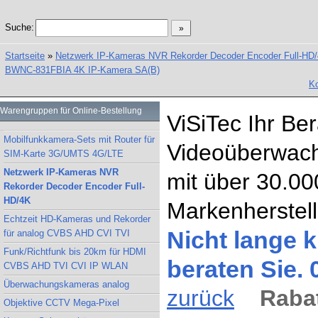
Suche:
Startseite
»
Netzwerk IP-Kameras NVR Rekorder Decoder Encoder Full-HD
BWNC-831FBIA 4K IP-Kamera SA(B)
Ko
Warengruppen für Online-Bestellung
ViSiTec Ihr Be
Mobilfunkkamera-Sets mit Router für
Videoüberwach
SIM-Karte 3G/UMTS 4G/LTE
Netzwerk IP-Kameras NVR
mit über 30.00
Rekorder Decoder Encoder Full-
HD/4K
Markenherstell
Echtzeit HD-Kameras und Rekorder
Nicht lange k
für analog CVBS AHD CVI TVI
Funk/Richtfunk bis 20km für HDMI
beraten Sie.
CVBS AHD TVI CVI IP WLAN
Überwachungskameras analog
zurück
Rabat
Objektive CCTV Mega-Pixel