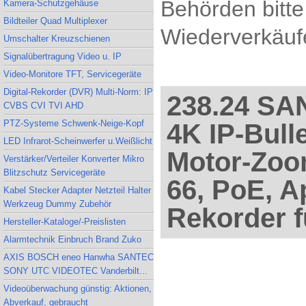
Behörden bitte
Kamera-Schutzgehäuse
Bildteiler Quad Multiplexer
Wiederverkäufe
Umschalter Kreuzschienen
Signalübertragung Video u. IP
Video-Monitore TFT, Servicegeräte
Digital-Rekorder (DVR) Multi-Norm: IP
238.24 S
CVBS CVI TVI AHD
PTZ-Systeme Schwenk-Neige-Kopf
4K IP-Bull
LED Infrarot-Scheinwerfer u.Weißlicht
Motor-Zoom
Verstärker/Verteiler Konverter Mikro
Blitzschutz Servicegeräte
66, PoE, A
Kabel Stecker Adapter Netzteil Halter
Werkzeug Dummy Zubehör
Rekorder 
Hersteller-Kataloge/-Preislisten
Alarmtechnik Einbruch Brand Zuko
AXIS BOSCH eneo Hanwha SANTEC
SONY UTC VIDEOTEC Vanderbilt...
Videoüberwachung günstig: Aktionen,
Abverkauf, gebraucht