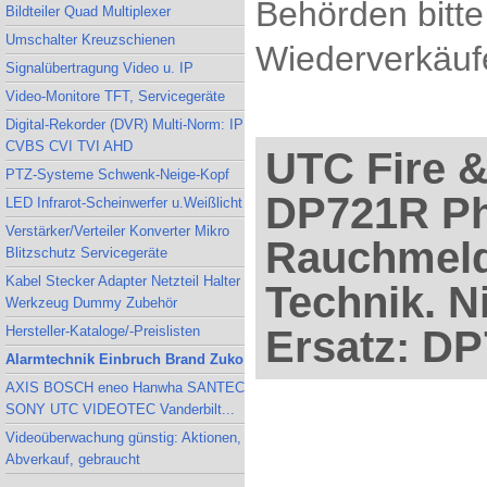
Behörden bitte
Bildteiler Quad Multiplexer
Umschalter Kreuzschienen
Wiederverkäufe
Signalübertragung Video u. IP
Video-Monitore TFT, Servicegeräte
Digital-Rekorder (DVR) Multi-Norm: IP
CVBS CVI TVI AHD
UTC Fire &
PTZ-Systeme Schwenk-Neige-Kopf
DP721R Ph
LED Infrarot-Scheinwerfer u.Weißlicht
Verstärker/Verteiler Konverter Mikro
Rauchmelde
Blitzschutz Servicegeräte
Kabel Stecker Adapter Netzteil Halter
Technik. N
Werkzeug Dummy Zubehör
Hersteller-Kataloge/-Preislisten
Ersatz: D
Alarmtechnik Einbruch Brand Zuko
AXIS BOSCH eneo Hanwha SANTEC
SONY UTC VIDEOTEC Vanderbilt...
Videoüberwachung günstig: Aktionen,
Abverkauf, gebraucht