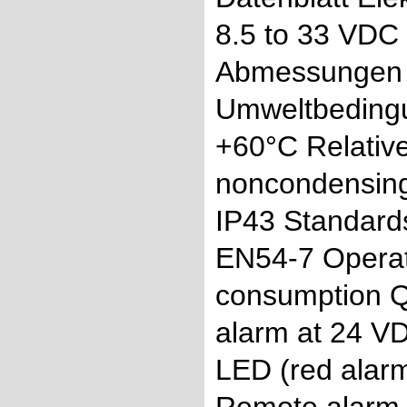
8.5 to 33 VDC
Abmessungen 
Umweltbedingu
+60°C Relative
noncondensing
IP43 Standards
EN54-7 Operat
consumption Q
alarm at 24 V
LED (red alarm