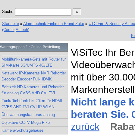
Suche:
Startseite
»
Alarmtechnik Einbruch Brand Zuko
»
UTC Fire & Security Arite
(Carrier,Aritech)
Ko
Warengruppen für Online-Bestellung
ViSiTec Ihr Be
Mobilfunkkamera-Sets mit Router für
Videoüberwach
SIM-Karte 3G/UMTS 4G/LTE
Netzwerk IP-Kameras NVR Rekorder
mit über 30.00
Decoder Encoder Full-HD/4K
Markenherstell
Echtzeit HD-Kameras und Rekorder
für analog CVBS AHD CVI TVI
Nicht lange k
Funk/Richtfunk bis 20km für HDMI
CVBS AHD TVI CVI IP WLAN
beraten Sie.
Überwachungskameras analog
Objektive CCTV Mega-Pixel
zurück
Rabat
Kamera-Schutzgehäuse