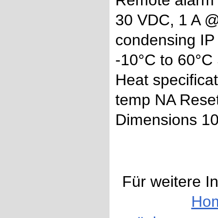
Remote alarm 
30 VDC,​ 1 A @
condensing IP 
-10°C to 60°C 
Heat specifica
temp NA Reset
Dimensions 10
Für weitere I
Ho