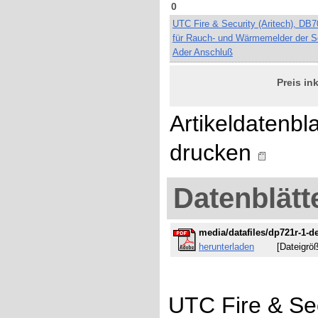
0
UTC Fire & Security (Aritech), DB
für Rauch- und Wärmemelder der Se
Ader Anschluß
Preis in
Artikeldatenbla
drucken
Datenblätt
media/datafiles/dp721r-1-d
herunterladen
[Dateigröße
UTC Fire & Sec